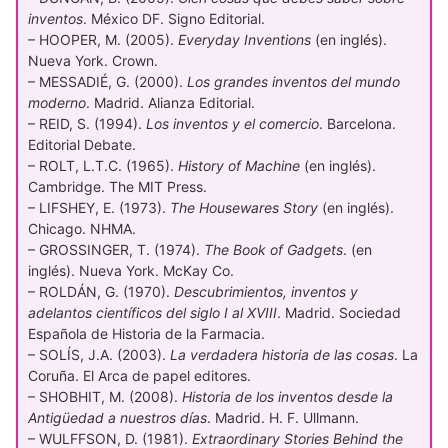
inventos
. México DF. Signo Editorial.
– HOOPER, M. (2005).
Everyday Inventions
(en inglés).
Nueva York. Crown.
– MESSADIÉ, G. (2000).
Los grandes inventos del mundo
moderno
. Madrid. Alianza Editorial.
– REID, S. (1994).
Los inventos y el comercio
. Barcelona.
Editorial Debate.
– ROLT, L.T.C. (1965).
History of Machine
(en inglés).
Cambridge. The MIT Press.
– LIFSHEY, E. (1973).
The Housewares Story
(en inglés).
Chicago. NHMA.
– GROSSINGER, T. (1974).
The Book of Gadgets
. (en
inglés). Nueva York. McKay Co.
– ROLDÁN, G. (1970).
Descubrimientos, inventos y
adelantos científicos del siglo I al XVIII
. Madrid. Sociedad
Española de Historia de la Farmacia.
– SOLÍS, J.A. (2003).
La verdadera historia de las cosas
. La
Coruña. El Arca de papel editores.
– SHOBHIT, M. (2008).
Historia de los inventos desde la
Antigüedad a nuestros días
. Madrid. H. F. Ullmann.
– WULFFSON, D. (1981).
Extraordinary Stories Behind the