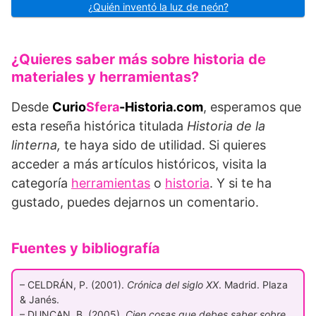
¿Quién inventó la luz de neón?
¿Quieres saber más sobre historia de
materiales y herramientas?
Desde
Curio
Sfera
-Historia.com
, esperamos que
esta reseña histórica titulada
Historia de la
linterna,
te haya sido de utilidad. Si quieres
acceder a más artículos históricos, visita la
categoría
herramientas
o
historia
. Y si te ha
gustado, puedes dejarnos un comentario.
Fuentes y bibliografía
– CELDRÁN, P. (2001).
Crónica del siglo XX
. Madrid. Plaza
& Janés.
– DUNCAN, B. (2005).
Cien cosas que debes saber sobre