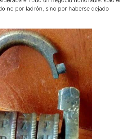
onsideraba el robo un negocio honorable: sólo el
ado no por ladrón, sino por haberse dejado