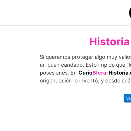
Saltar
al
contenido
Historia
Si queremos proteger algo muy vali
un buen candado. Esto impide que “l
posesiones. En
Curio
Sfera
-Historia
origen, quién lo inventó, y desde cuán
Ve