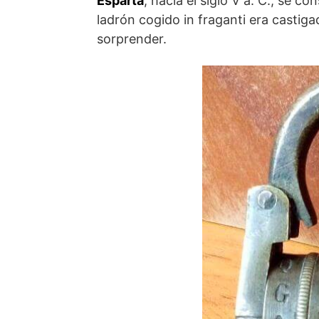
Esparta
, hacia el siglo V a. C., se c
ladrón cogido in fraganti era castig
sorprender.