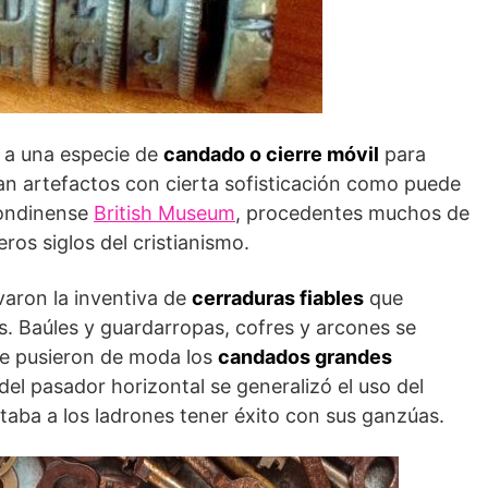
á
a una especie de
candado o cierre móvil
para
ran artefactos con cierta sofisticación como puede
londinense
British Museum
, procedentes muchos de
ros siglos del cristianismo.
varon la inventiva de
cerraduras fiables
que
s. Baúles y guardarropas, cofres y arcones se
e pusieron de moda los
candados grandes
 del pasador horizontal se generalizó el uso del
ultaba a los ladrones tener éxito con sus ganzúas.