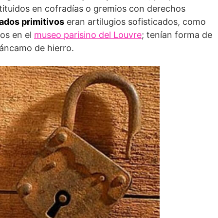
tituidos en cofradías o gremios con derechos
ados primitivos
eran artilugios sofisticados, como
os en el
museo parisino del Louvre
; tenían forma de
cáncamo de hierro.