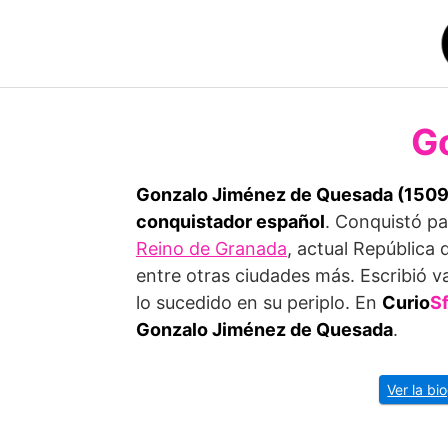
Saltar
al
contenido
G
Gonzalo Jiménez de Quesada (1509 
conquistador español
. Conquistó pa
Reino de Granada
, actual República
entre otras ciudades más. Escribió v
lo sucedido en su periplo. En
Curio
S
Gonzalo Jiménez de Quesada
.
Ver la bi