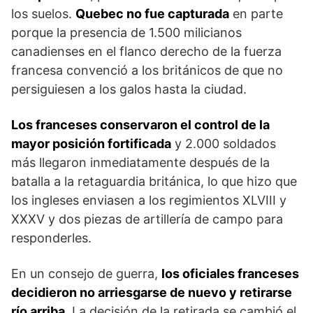
los suelos.
Quebec no fue capturada
en parte
porque la pre­sencia de 1.500 milicianos
canadienses en el flanco de­recho de la fuerza
francesa convenció a los británicos de que no
persiguiesen a los galos hasta la ciudad.
Los franceses conservaron el control de la
mayor posi­ción fortificada
y 2.000 soldados
más llegaron inme­diatamente después de la
batalla a la retaguardia bri­tánica, lo que hizo que
los ingleses enviasen a los regimientos XLVIII y
XXXV y dos piezas de artillería de campo para
responderles.
En un consejo de gue­rra,
los oficiales franceses
decidieron no arriesgarse de nuevo y retirarse
río arriba
. La decisión de la reti­rada se cambió el