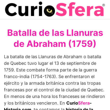
Saltar
al
contenido
Batalla de las Llanuras
de Abraham (1759)
La batalla de las Llanuras de Abraham o batalla
de Quebec tuvo lugar el 13 de septiembre de
1759. Este combate forma parte de la guerra
franco-india (1754-1763). Se enfrentaron el
ejército y la armada británica contra las tropas
francesas por el control de la ciudad de Quebec.
En menos de una hora los franceses se rindieron
y los británicos vencieron. En
Curio
Sfera
-
Historia.com
, te contamos la
historia de la