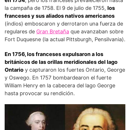
en 1754
, pero los franceses prevalecieron hasta
la campaña de 1758. El 9 de ju­lio de 1755,
los
franceses y sus aliados nativos ameri­canos
(índios) emboscaron y derrotaron una fuerza de
regu­lares de
Gran Bretaña
que avanzaban sobre
Fort Duquesne (la actual Pittsburgh, Pensilvania).
En 1756, los fran­ceses expulsaron a los
británicos de las orillas meri­dionales del lago
Ontario
y capturaron los fuertes Ontario, George
y Oswego. En 1757 bombardearon el fuerte
William Henry en la cabecera del lago George
hasta provocar su rendición.