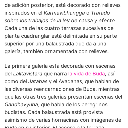
de adición posterior, está decorado con relieves
inspirados en el
Karmavibhangga
o
Tratado
sobre los trabajos de la ley de causa y efecto
.
Cada una de las cuatro terrazas sucesivas de
planta cua­dranglar está delimitada en su parte
superior por una balaustrada que da a una
galería, también ornamentada con relieves.
La primera galería está decorada con escenas
del
Lalitavistara
que narra
la vida de Buda
, así
como del
Jata­bas
y el Avadanas, que hablan de
las diversas reencarna­ciones de Buda, mientras
que las otras tres galerías presen­tan escenas del
Gandhavyuha
, que habla de los peregrinos
budistas. Cada balaustrada está provista
asimismo de varias hornacinas con imágenes de
Buda en su interior. El acceso a la terraza