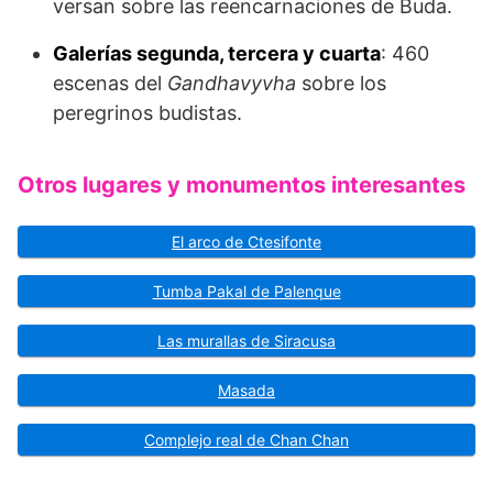
versan sobre las reencarnaciones de Buda.
Galerías segunda, tercera y cuarta
: 460
escenas del
Gandhavyvha
sobre los
peregrinos budistas.
Otros lugares y monumentos interesantes
El arco de Ctesifonte
Tumba Pakal de Palenque
Las murallas de Siracusa
Masada
Complejo real de Chan Chan