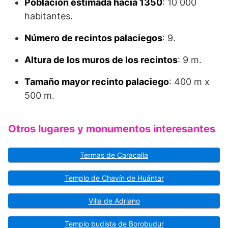
Población estimada hacia 1350
: 10 000
habitantes.
Número de recintos palaciegos
: 9.
Altura de los muros de los recintos
: 9 m.
Tamaño mayor recinto palaciego
: 400 m x
500 m.
Otros lugares y monumentos interesantes
Termas de Caracalla
Templo de Chavín de Huántar
Villa de Adriano
Templo budista de Borobudur