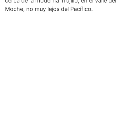
cerca de la moder­na Trujillo, en el valle del
Moche, no muy lejos del Pací­fico.