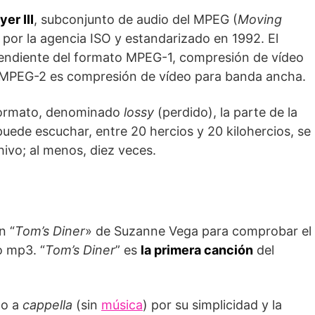
er III
, subconjunto de audio del MPEG (
Moving
o por la agencia ISO y estandarizado en 1992. El
endiente del formato MPEG-1, compresión de vídeo
 MPEG-2 es compresión de vídeo para banda ancha.
 formato, denominado
lossy
(perdido), la parte de la
ede escuchar, entre 20 hercios y 20 kilohercios, se
ivo; al menos, diez veces.
n “
Tom’s Diner
» de Suzanne Vega para comprobar el
o mp3. “
Tom’s Diner
” es
la primera canción
del
do a
cappella
(sin
música
) por su simplicidad y la