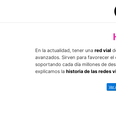
Saltar
al
contenido
En la actualidad, tener una
red vial
de
avanzados. Sirven para favorecer el
soportando cada día millones de de
explicamos la
historia de las redes v
Ver 