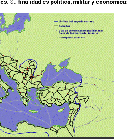
les
. Su
finalidad es política, militar y económica
: