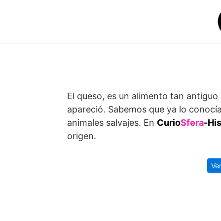
Saltar
al
contenido
El queso, es un alimento tan antig
apareció. Sabemos que ya lo conocía
animales salvajes. En
Curio
Sfera
-Hi
origen.
Ver