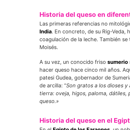
Historia del queso en diferen
Las primeras referencias no mitológ
India
. En concreto, de su Rig-Veda, 
coagulación de la leche. También se t
Moisés.
A su vez, un conocido friso
sumerio
hacer queso hace cinco mil años. Aqu
patesi Gudea, gobernador de Sumeria 
de arcilla: “
Son gratos a los dioses y
tierra: oveja, higos, paloma, dátiles
queso.»
Historia del queso en el Egip
En el
Egipto de los Faraones
, un nob