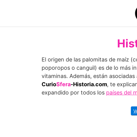
Saltar
al
contenido
His
El origen de las palomitas de maíz (c
poporopos o canguil) es de lo más i
vitaminas. Además, están asociadas 
Curio
Sfera
-Historia.com
, te explic
expandido por todos los
países del
V