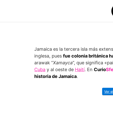
Saltar
al
contenido
Jamaica es la tercera isla más extens
inglesa, pues
fue colonia británica 
arawak “
Xamayca
”, que significa «p
Cuba
y al oeste de
Haití
. En
Curio
Sf
historia de Jamaica
.
Ver e