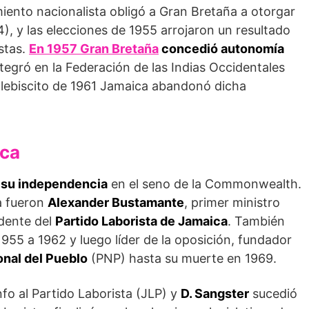
miento nacionalista obligó a Gran Bretaña a otorgar
), y las elecciones de 1955 arrojaron un resultado
­tas.
En 1957 Gran Bretaña
concedió autonomía
integró en la Federación de las Indias Occiden­tales
 plebiscito de 1961 Jamaica abandonó dicha
ica
 su independencia
en el seno de la Commonwealth.
ca fueron
Alexander Bustamante
, primer ministro
dente del
Partido Laborista de Jamaica
. También
1955 a 1962 y luego líder de la opo­sición, fundador
onal del Pueblo
(PNP) hasta su muerte en 1969.
nfo al Partido Laborista (JLP) y
D. Sangster
sucedió