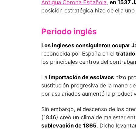
Antigua Corona Española
,
en 1537 J
posición estratégica hizo de ella uno 
Periodo inglés
Los ingleses consiguieron ocupar J
recono­cida por España en el
tratado
los principales centros del contraband
La
importación de esclavos
hizo pro
sustitución progresiva de la mano d
por asalariados aumentó la productiv
Sin embargo, el descenso de los preci
(1846) creó un clima de malestar en
sublevación de 1865
. Dicho levanta