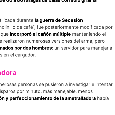
de 60 a 80 ráfagas de balas con sólo girar la
utilizada durante
la guerra de Secesión
linillo de café”, fue posteriormente modificada por
, que
incorporó el cañón múltiple
manteniendo el
e realizaron numerosas versiones del arma, pero
rmados por dos hombres
: un servidor para manejarla
as en el cargador.
adora
erosas personas se pusieron a investigar e intentar
disparos por minuto, más manejable, menos
ón y perfeccionamiento de la ametralladora
había