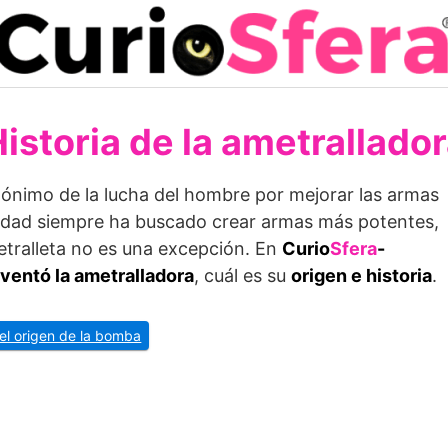
istoria de la ametrallado
nónimo de la lucha del hombre por mejorar las armas
idad siempre ha buscado crear armas más potentes,
metralleta no es una excepción. En
Curio
Sfera
-
nventó la ametralladora
, cuál es su
origen e historia
.
 el origen de la bomba