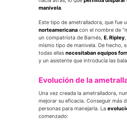
hacía atrás, lo que
permitía disparar 
manivela
.
Este tipo de ametralladora, que fue 
norteamericana
con el nombre de “mo
un compatriota de Bar­nés,
E. Ripley
mismo tipo de manivela. De hecho, s
todas ellas
necesitaban equipos fo
y un asistente que introducía las bal
Evolución de la ametrall
Una vez creada la ametralladora, num
mejorar su eficacia. Conseguir más 
personas para manejarla. La
evoluci
comenzado: