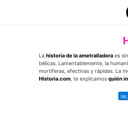
Saltar
al
contenido
H
La
historia de la ametralladora
es si
bélicas. Lamentablemente, la human
mortíferas, efectivas y rápidas. La 
Historia.com
, te explicamos
quién i
Ver