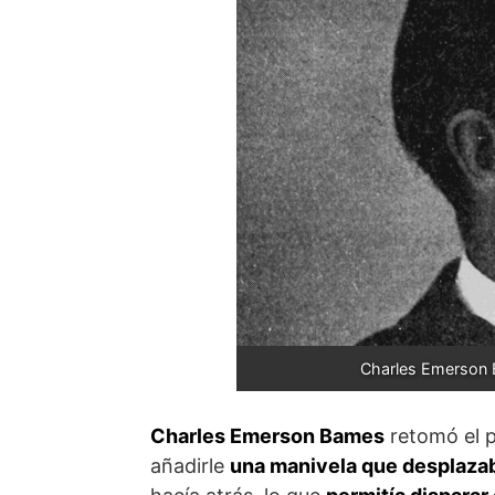
Charles Emerson B
Charles Emerson Bames
retomó el p
añadirle
una manivela que desplaza