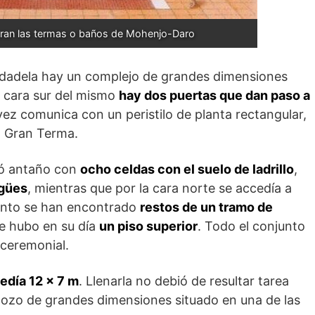
eran las termas o baños de Mohenjo-Daro
ciudadela hay un complejo de grandes dimensiones
 cara sur del mismo
hay dos puertas que dan paso a
 vez comunica con un peristilo de planta rectangular,
a Gran Terma.
ntó antaño con
ocho celdas con el suelo de ladrillo
,
gües
, mientras que por la cara norte se accedía a
ecinto se han encontrado
restos de un tramo de
ue hubo en su día
un piso superior
. Todo el conjunto
ceremonial.
edía 12 x 7 m
. Llenarla no debió de resultar tarea
 pozo de grandes dimensiones situado en una de las