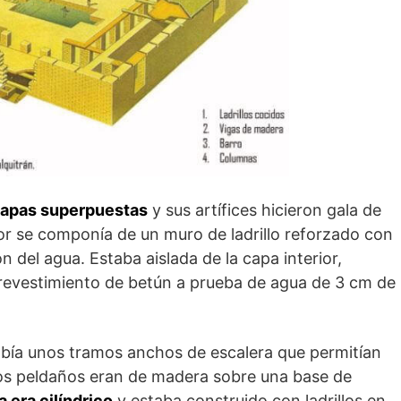
 capas superpuestas
y sus artífices hicieron gala de
or se componía de un muro de ladrillo reforzado con
n del agua. Estaba aislada de la capa interior,
 revestimiento de betún a prueba de agua de 3 cm de
bía unos tramos anchos de escalera que permitían
e los peldaños eran de madera sobre una base de
 era cilíndrico
y estaba construido con ladrillos en