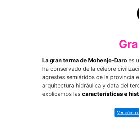
Saltar
al
contenido
Gra
La gran terma de Mohenjo-Daro
es u
ha conservado de la célebre civiliza
agrestes semiáridos de la provincia 
arquitectura hidráulica y data del ter
explicamos las
características e hi
Ver cómo 