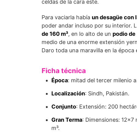
celdas de la cara este.
Para vaciarla había
un desagüe con l
poder andar incluso por su interior.
de 160 m³
, en lo alto de un
podio de 
medio de una enorme extensión yerm
Daro toda una maravilla en la época 
Ficha técnica
Época
: mitad del tercer milenio a
Localización
: Sindh, Pakistán.
Conjunto
: Extensión: 200 hectá
Gran Terma
: Dimensiones: 12×7 
m³.