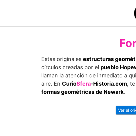
Saltar
al
contenido
Fo
Estas originales
estructuras geomét
círculos crea­das por el
pueblo Hopew
llaman la atención de inmediato a qu
aire. En
Curio
Sfera
-Historia.com
, t
formas geométricas de Newark
.
Ver el or