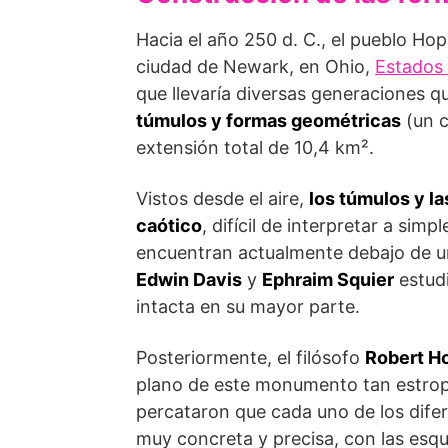
Hacia el año 250 d. C., el pueblo Hop
ciudad de Newark, en Ohio,
Estados
que llevaría diversas generaciones q
túmulos y formas geométricas
(un c
extensión total de 10,4 km².
Vis­tos desde el aire,
los túmulos y l
caótico
, difícil de inter­pretar a si
encuentran actualmente debajo de 
Edwin Davis
y
Ephraim Squier
estud
intacta en su mayor parte.
Posteriormente, el filósofo
Robert H
plano de este monumento tan estrop
percataron que cada uno de los dife
muy concreta y precisa, con las esqu