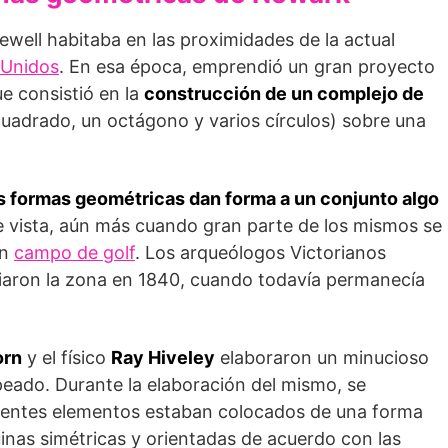
ewell habitaba en las proximidades de la actual
 Unidos
. En esa época, emprendió un gran proyecto
ue consistió en la
cons­trucción de un complejo de
uadrado, un octágono y varios círculos) sobre una
as formas geométricas dan forma a un conjunto algo
mple vista, aún más cuando gran parte de los mismos se
un
campo de golf
. Los arqueólogos Victorianos
iaron la zona en 1840, cuando todavía permanecía
orn
y el físico
Ray Hiveley
ela­boraron un minucioso
eado. Durante la elaboración del mismo, se
rentes elementos esta­ban colocados de una forma
i­nas simétricas y orientadas de acuerdo con las