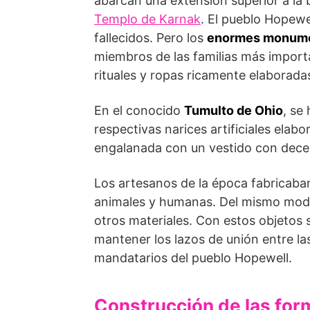
abarcan una exten­sión superior a la 
Templo de Karnak
. El pueblo Hopewe
fallecidos. Pero los
enormes monume
miembros de las familias más import
rituales y ropas ricamente elaborada
En el conocido
Tumulto de Ohio
, se
respectivas narices artificiales ela
engalanada con un vestido con dece
Los artesanos de la época fabricab
animales y humanas. Del mismo modo
otros materiales. Con estos objetos 
mantener los lazos de unión entre la
mandatarios del pueblo Hopewell.
Construcción de las fo