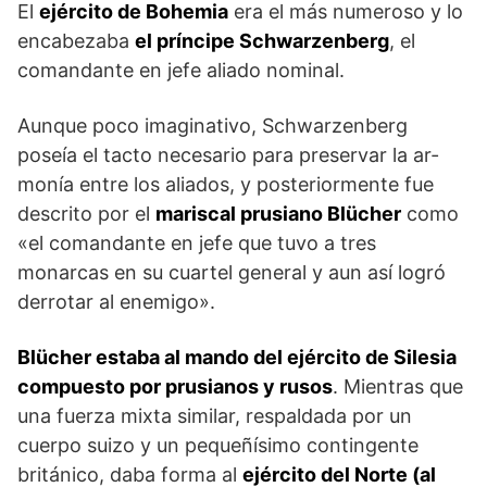
El
ejército de Bohemia
era el más numeroso y lo
encabezaba
el príncipe Schwarzenberg
, el
comandante en jefe alia­do nominal.
Aunque poco imaginativo, Schwarzenberg
poseía el tacto necesario para preservar la ar­
monía entre los aliados, y posteriormente fue
descrito por el
mariscal prusiano Blücher
como
«el coman­dante en jefe que tuvo a tres
monarcas en su cuartel general y aun así logró
derrotar al enemigo».
Blücher estaba al mando del ejército de Silesia
compuesto por prusianos y rusos
. Mientras que
una fuerza mix­ta similar, respaldada por un
cuerpo suizo y un pe­queñísimo contingente
británico, daba forma al
ejér­cito del Norte (al