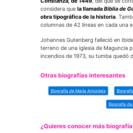
Constanza,
de 1449
, del que se con
considera que
la llamada
Biblia de G
obra tipográfica de la historia
. Tamb
columnas de 42 líneas en cada una e
Johannes Gutenberg falleció en Ibid
terreno de una iglesia de Maguncia p
incendios de 1973, su tumba quedó d
Otras biografías interesantes
Biografía de María Antonieta
Biografí
Biografía de
¿Quieres conocer más biografía