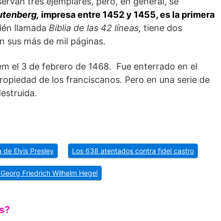
servan tres ejemplares, pero, en general, se
utenberg,
impresa entre 1452 y 1455, es la primera
ién llamada
Biblia de las 42 líneas,
tiene dos
n sus más de mil páginas.
em el 3 de febrero de 1468. Fue enterrado en el
ropiedad de los franciscanos. Pero en una serie de
estruida.
a de Elvis Presley
Los 638 atentados contra fidel castro
 Georg Friedrich Wilhelm Hegel
s?