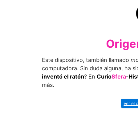
Saltar
al
contenido
Origen
Este dispositivo, también llamado
mo
computadora. Sin duda alguna, ha si
inventó el ratón
? En
Curio
Sfera
-His
más.
Ver el