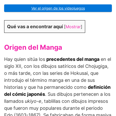
Ver el origen de los videojuegos
Qué vas a encontrar aquí
[
Mostrar
]
Origen del Manga
Hay quien sitúa los
precedentes del manga
en el
siglo XII, con los dibujos satíricos del Chojugiga,
o más tarde, con las series de Hokusai, que
introdujo el término manga en una de sus
historias y que ha permanecido como
definición
del cómic japonés
. Sus dibujos pertenecen a los
llamados
ukiyo-e
, tablillas con dibujos impresos
que fueron muy populares durante el periodo
Edo (1603-1867). Se fabricaban de forma masiva