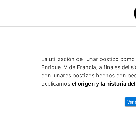
Saltar
al
contenido
La utilización del lunar postizo com
Enrique IV de Francia, a finales del s
con lunares postizos hechos con pe
explicamos
el origen y la historia de
Ver 