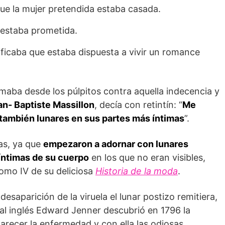
que la mujer pretendida estaba casada.
a estaba prometida.
nificaba que estaba dispuesta a vivir un romance
amaba desde los púlpitos contra aquella indecencia y
an- Baptiste Massillon
, decía con retintín: “
Me
 también lunares en sus partes más íntimas
”.
ras, ya que
empezaron a adornar con lunares
íntimas de su cuerpo
en los que no eran visibles,
omo IV de su deliciosa
Historia de la moda
.
esaparición de la viruela el lunar postizo remitiera,
al inglés Edward Jenner descubrió en 1796 la
parecer la enfermedad y con ella las odiosas