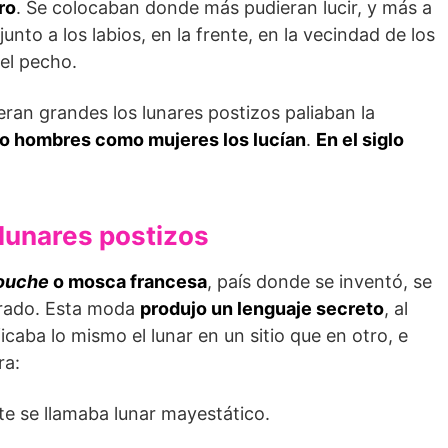
ro
. Se colocaban donde más pudieran lucir, y más a
to a los labios, en la frente, en la vecindad de los
 el pecho.
eran grandes los lunares postizos paliaban la
to hombres como mujeres los lucían
.
En el siglo
 lunares postizos
ouche
o mosca francesa
, país donde se inventó, se
orado. Esta moda
produjo un lenguaje secreto
, al
ficaba lo mismo el lunar en un sitio que en otro, e
ra:
te se llamaba lunar mayestático.