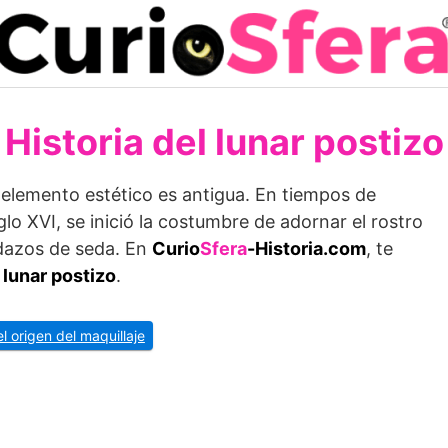
Historia del lunar postizo
o elemento estético es antigua. En tiempos de
iglo XVI, se inició la costumbre de adornar el rostro
dazos de seda. En
Curio
Sfera
-Historia.com
, te
l lunar postizo
.
el origen del maquillaje