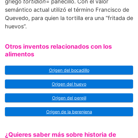
griego
tortidion
= panecillo. Con el valor
semántico actual utilizó el término Francisco de
Quevedo, para quien la tortilla era una “fritada de
huevos”.
Otros inventos relacionados con los
alimentos
Origen del bocadillo
Origen del huevo
Origen del perejil
Origen de la berenjena
¿Quieres saber más sobre historia de