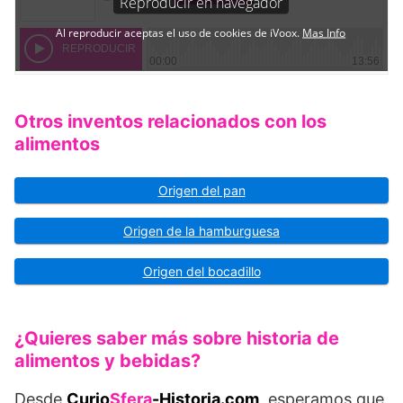
Otros inventos relacionados con los
alimentos
Origen del pan
Origen de la hamburguesa
Origen del bocadillo
¿Quieres saber más sobre historia de
alimentos y bebidas?
Desde
Curio
Sfera
-Historia.com
, esperamos que