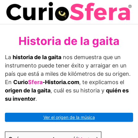
Saltar
al
contenido
Historia de la gaita
La
historia de la gaita
nos demuestra que un
instrumento puede tener éxito y arraigar en un
país que está a miles de kilómetros de su origen.
En
Curio
Sfera
-Historia.com
, te explicamos el
origen de la gaita
, cuál es su historia y
quién es
su inventor
.
Ver el origen de la música