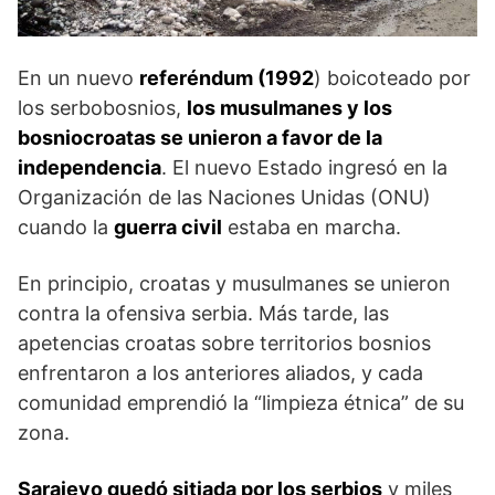
En un nuevo
referéndum (1992
) boicoteado por
los serbo­bosnios,
los musulmanes y los
bosniocroatas se unieron a favor de la
independencia
. El nuevo Estado ingresó en la
Organización de las Naciones Unidas (ONU)
cuando la
guerra civil
estaba en marcha.
En principio, croatas y musulmanes se unieron
contra la ofensiva serbia. Más tarde, las
apetencias croatas sobre territo­rios bosnios
enfrentaron a los anteriores aliados, y cada
comu­nidad emprendió la “limpieza étnica” de su
zona.
Sarajevo quedó sitiada por los serbios
y miles