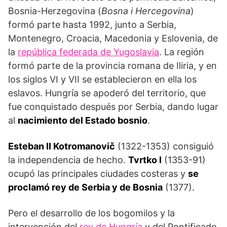
Bosnia-Her­zegovina (
Bosna i Hercegovina
)
formó parte hasta 1992, junto a Serbia,
Montenegro, Croacia, Macedonia y Eslovenia, de
la
república federada de Yugoslavia
. La región
formó parte de la provincia romana de Iliria, y en
los siglos VI y VII se establecieron en ella los
eslavos. Hungría se apoderó del territorio, que
fue conquistado después por Serbia, dando lugar
al
nacimiento del Estado bosnio
.
Esteban II Kotromanovič
(1322-1353) consiguió
la independencia de hecho.
Tvrtko I
(1353-91)
ocupó las principales ciudades costeras y
se
proclamó rey de Serbia y de Bosnia
(1377).
Pero el desarrollo de los bogomilos y la
intervención del
rey de Hungría
y del Pontifi­cado