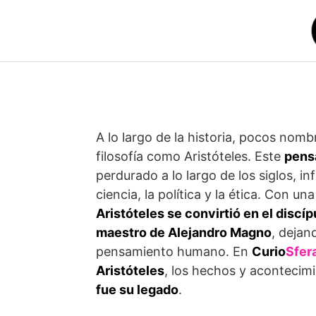
Saltar
al
contenido
A lo largo de la historia, pocos no
filosofía como Aristóteles. Este
pens
perdurado a lo largo de los siglos, in
ciencia, la política y la ética. Con u
Aristóteles se convirtió en el disc
maestro de Alejandro Magno
, dejan
pensamiento humano. En
Curio
Sfer
Aristóteles
, los hechos y acontecim
fue su legado
.