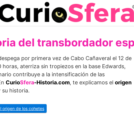
oria del transbordador esp
despega por primera vez de Cabo Cañaveral el 12 de
 20 horas, aterriza sin tropiezos en la base Edwards,
ario contribuye a la intensificación de las
 En
Curio
Sfera
-Historia.com
, te explicamos el
origen
 su historia.
el origen de los cohetes