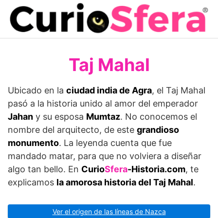
Saltar
al
contenido
Taj Mahal
Ubicado en la
ciudad india de Agra
, el Taj Mahal
pasó a la historia unido al amor del emperador
Jahan
y su esposa
Mumtaz
. No conocemos el
nombre del arquitecto, de este
grandioso
monumento
. La leyenda cuenta que fue
mandado matar, para que no volviera a diseñar
algo tan bello. En
Curio
Sfera
-Historia.com
, te
explicamos
la amorosa historia del Taj Mahal
.
Ver el origen de las líneas de Nazca