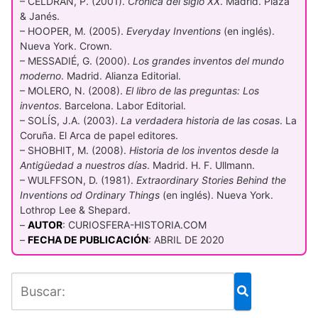
– CELDRÁN, P. (2001).
Crónica del siglo XX
. Madrid. Plaza
& Janés.
– HOOPER, M. (2005).
Everyday Inventions
(en inglés).
Nueva York. Crown.
– MESSADIÉ, G. (2000).
Los grandes inventos del mundo
moderno
. Madrid. Alianza Editorial.
– MOLERO, N. (2008).
El libro de las preguntas: Los
inventos
. Barcelona. Labor Editorial.
– SOLÍS, J.A. (2003).
La verdadera historia de las cosas
. La
Coruña. El Arca de papel editores.
– SHOBHIT, M. (2008).
Historia de los inventos desde la
Antigüedad a nuestros días
. Madrid. H. F. Ullmann.
– WULFFSON, D. (1981).
Extraordinary Stories Behind the
Inventions od Ordinary Things
(en inglés). Nueva York.
Lothrop Lee & Shepard.
–
AUTOR
: CURIOSFERA-HISTORIA.COM
–
FECHA DE PUBLICACIÓN
: ABRIL DE 2020