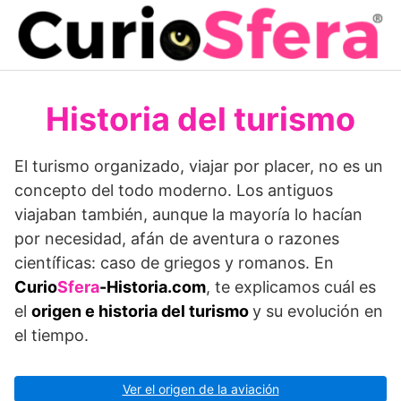
Saltar
al
contenido
Historia del turismo
El turismo organizado, viajar por placer, no es un
concepto del todo moderno. Los antiguos
viajaban también, aunque la mayoría lo hacían
por necesidad, afán de aventura o razones
científicas: caso de griegos y romanos. En
Curio
Sfera
-Historia.com
, te explicamos cuál es
el
origen e historia del turismo
y su evolución en
el tiempo.
Ver el origen de la aviación