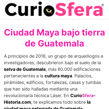
Saltar
al
contenido
Ciudad Maya bajo tierra
de Guatemala
A principios de 2018, un grupo de arqueólogos e
investigadores, descubrieron bajo el suelo de la
selva de Guatemala
, más 60.000 edificaciones
pertenecientes a la
cultura maya
. Palacios,
pirámides, edificios, fortalezas, casas y tumbas
que han sido halladas mediante una
revolucionaria técnica Láser. En
Curio
Sfera
-
Historia.com
, te explicamos todo sobre
la
ciudad maya enterrada de Guatemala.