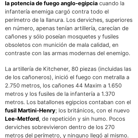
la potencia de fuego anglo-egipcia
cuando la
infan­tería enemiga cargó contra todo el
perímetro de la llanura. Los derviches, superiores
en número, ape­nas tenían artillería, carecían de
cañones y sólo po­seían mosquetes y fusiles
obsoletos con munición de mala calidad, en
contraste con las armas moder­nas del enemigo.
La artillería de Kitchener, 80 pie­zas (incluidas las
de los cañoneros), inició el fuego con metralla a
2.750 metros, los cañones 44 Maxim a 1.650
metros y los fusiles de la infantería a 1.370
metros. Los batallones egipcios contaban con el
fusil Martini-Henry
; los británicos, con el nuevo
Lee-Metford
, de repetición y sin humo. Pocos
derviches sobrevi­vieron dentro de los 270
metros del perímetro, y ninguno llegó al mismo.