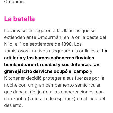
Omdurán.
La batalla
Los invasores llegaron a las llanuras que se
extien­den ante Omdurmán, en la orilla oeste del
Nilo, el 1 de septiembre de 1898. Los
«amistosos» nativos asegura­ron la orilla este.
La
artillería y los barcos cañoneros fluviales
bombardearon la ciudad y sus defensas
.
Un
gran ejér­cito derviche ocupó el campo
y
Kitchener decidió proteger a sus fuerzas por la
noche con un gran cam­pamento semicircular
que daba al río, junto a las em­barcaciones, con
una zariba («muralla de espinos») en el lado del
desierto.