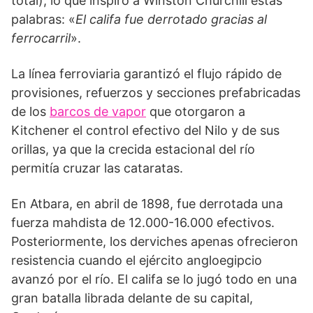
total), lo que inspiró a Winston Churchill estas
palabras: «
El cali­fa fue derrotado gracias al
ferro­carril
».
La línea ferroviaria garantizó el flujo rá­pido de
provisiones, refuerzos y secciones prefabricadas
de los
barcos de vapor
que otorgaron a
Kitchener el control efectivo del Nilo y de sus
orillas, ya que la crecida es­tacional del río
permitía cruzar las cataratas.
En Atbara, en abril de 1898, fue derrotada una
fuerza mahdista de 12.000-16.000 efectivos.
Posteriormen­te, los derviches apenas ofrecieron
resistencia cuan­do el ejército angloegipcio
avanzó por el río. El cali­fa se lo jugó todo en una
gran batalla librada delante de su capital,