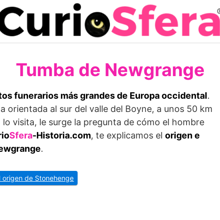
Tumba de Newgrange
s funera­rios más grandes de Europa occidental
.
a orientada al sur del valle del Boyne, a unos 50 km
 lo visita, le surge la pregunta de cómo el hombre
io
Sfera
-Historia.com
, te explicamos el
origen e
 Newgrange
.
l origen de Stonehenge