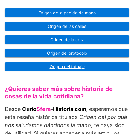
Origen de la pedida de mano
Origen de las calles
Origen de la cruz
Origen del protocolo
Origen del tatuaje
¿Quieres saber más sobre historia de
cosas de la vida cotidiana?
Desde
Curio
Sfera
-Historia.com
, esperamos que
esta reseña histórica titulada
Origen del por qué
nos saludamos dándonos la mano,
te haya sido
de utilidad. Si quieres acceder a más artículos