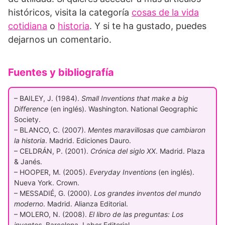
históricos, visita la categoría
cosas de la vida
cotidiana
o
historia
. Y si te ha gustado, puedes
dejarnos un comentario.
Fuentes y bibliografía
– BAILEY, J. (1984).
Small Inventions that make a big
Difference
(en inglés). Washington. National Geographic
Society.
– BLANCO, C. (2007).
Mentes maravillosas que cambiaron
la historia
. Madrid. Ediciones Dauro.
– CELDRÁN, P. (2001).
Crónica del siglo XX
. Madrid. Plaza
& Janés.
– HOOPER, M. (2005).
Everyday Inventions
(en inglés).
Nueva York. Crown.
– MESSADIÉ, G. (2000).
Los grandes inventos del mundo
moderno
. Madrid. Alianza Editorial.
– MOLERO, N. (2008).
El libro de las preguntas: Los
inventos
. Barcelona. Labor Editorial.