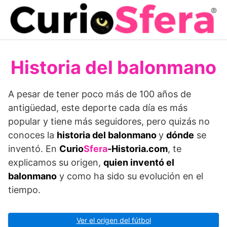
Saltar
al
contenido
Historia del balonmano
A pesar de tener poco más de 100 años de
antigüedad, este deporte cada día es más
popular y tiene más seguidores, pero quizás no
conoces la
historia del balonmano
y
dónde
se
inventó. En
Curio
Sfera
-Historia.com
, te
explicamos su origen,
quien inventó el
balonmano
y como ha sido su evolución en el
tiempo.
Ver el origen del fútbol