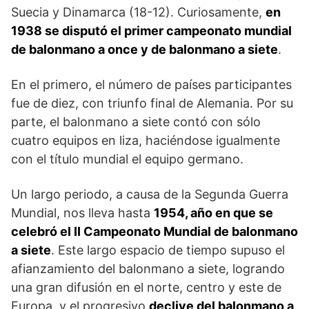
Suecia y Dinamar­ca (18-12). Curiosamente,
en
1938 se disputó el primer cam­peonato mundial
de balonmano a once y de balon­mano a siete
.
En el primero, el número de países participantes
fue de diez, con triunfo final de Ale­mania. Por su
parte, el balonmano a siete contó con sólo
cuatro equipos en liza, haciéndose igualmente
con el título mundial el equipo germano.
Un largo periodo, a causa de la Segunda Guerra
Mundial, nos lleva hasta
1954, año en que se
cele­bró el II Campeonato Mundial de balonmano
a siete
. Este largo espacio de tiempo supuso el
afianzamiento del ba­lonmano a siete, logrando
una gran difusión en el norte, centro y este de
Europa, y el progresivo
de­clive del balonmano a