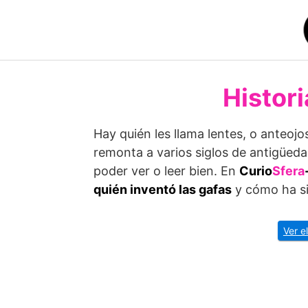
Saltar
al
contenido
Histori
Hay quién les llama lentes, o anteojo
remonta a varios siglos de antigüeda
poder ver o leer bien. En
Curio
Sfera
quién inventó las gafas
y cómo ha si
Ver e