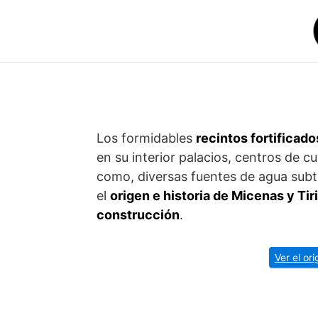
Saltar
al
contenido
Los formidables
recintos fortificado
en su interior palacios, centros de c
como, diversas fuentes de agua sub
el
origen e historia de Micenas y Tir
construcción
.
Ver el or