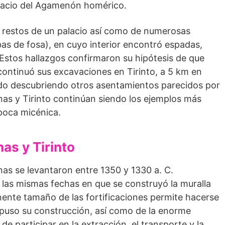
alacio del Agamenón homérico.
 restos de un palacio así como de numerosas
bas de fosa), en cuyo interior encontró espadas,
 Estos hallazgos confirmaron su hipótesis de que
 continuó sus excavaciones en Tirinto, a 5 km en
ido descubriendo otros asen­tamientos parecidos por
cenas y Tirinto continúan siendo los ejemplos más
poca micénica.
as y Tirinto
as se levanta­ron entre 1350 y 1330 a. C.
as mismas fechas en que se construyó la muralla
onente tamaño de las fortificaciones permite hacerse
puso su construcción, así como de la enorme
e participar en la extracción, el transporte y la