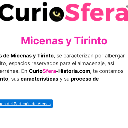
Micenas y Tirinto
s de Micenas y Tirinto
, se caracterizan por albergar
ulto, espacios reservados para el almacenaje, así
terránea. En
Curio
Sfera
-Historia.com
, te contamos
into
, sus
características
y su
proceso de
igen del Partenón de Atenas