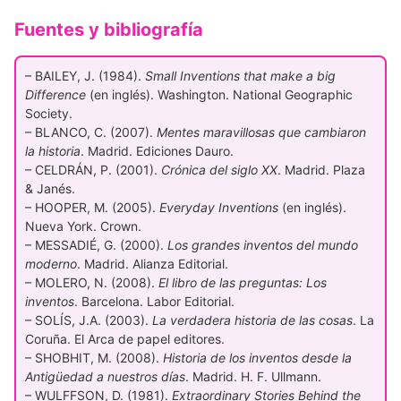
Fuentes y bibliografía
– BAILEY, J. (1984).
Small Inventions that make a big
Difference
(en inglés). Washington. National Geographic
Society.
– BLANCO, C. (2007).
Mentes maravillosas que cambiaron
la historia
. Madrid. Ediciones Dauro.
– CELDRÁN, P. (2001).
Crónica del siglo XX
. Madrid. Plaza
& Janés.
– HOOPER, M. (2005).
Everyday Inventions
(en inglés).
Nueva York. Crown.
– MESSADIÉ, G. (2000).
Los grandes inventos del mundo
moderno
. Madrid. Alianza Editorial.
– MOLERO, N. (2008).
El libro de las preguntas: Los
inventos
. Barcelona. Labor Editorial.
– SOLÍS, J.A. (2003).
La verdadera historia de las cosas
. La
Coruña. El Arca de papel editores.
– SHOBHIT, M. (2008).
Historia de los inventos desde la
Antigüedad a nuestros días
. Madrid. H. F. Ullmann.
– WULFFSON, D. (1981).
Extraordinary Stories Behind the