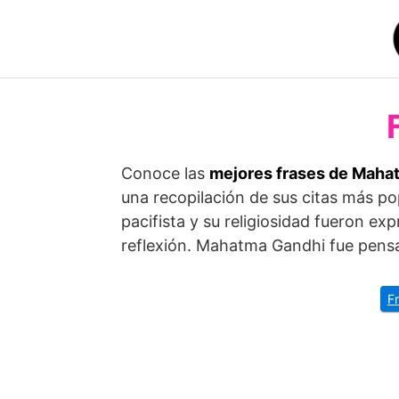
Saltar
al
contenido
Conoce las
mejores frases de Maha
una recopilación de sus citas más po
pacifista y su religiosidad fueron ex
reflexión. Mahatma Gandhi fue pensad
F