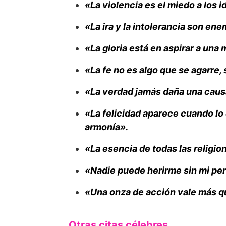
«La violencia es el miedo a los i
«La ira y la intolerancia son ene
«La gloria está en aspirar a una 
«La fe no es algo que se agarre, 
«La verdad jamás daña una causa
«La felicidad aparece cuando lo 
armonía».
«La esencia de todas las religi
«Nadie puede herirme sin mi pe
«Una onza de acción vale más q
Otras citas célebres