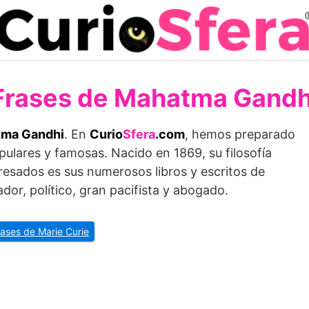
Frases de Mahatma Gandh
tma Gandhi
. En
Curio
Sfera
.com
, hemos preparado
pulares y famosas. Nacido en 1869, su filosofía
presados es sus numerosos libros y escritos de
or, político, gran pacifista y abogado.
rases de Marie Curie